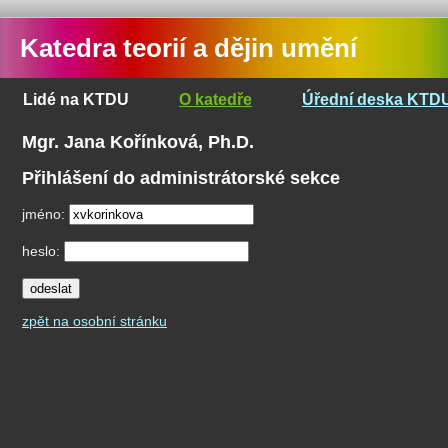
Katedra teorií a dějin umění
Lidé na KTDU
O katedře
Úřední deska KTD
Mgr. Jana Kořínková, Ph.D.
Přihlášení do administrátorské sekce
jméno:
heslo:
zpět na osobní stránku